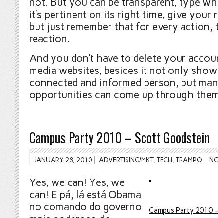
not. But you can be transparent, type wh
it’s pertinent on its right time, give your 
but just remember that for every action, t
reaction.
And you don’t have to delete your accou
media websites, besides it not only show
connected and informed person, but ma
opportunities can come up through them
Campus Party 2010 – Scott Goodstein
JANUARY 28, 2010
ADVERTISING/MKT
,
TECH
,
TRAMPO
NO
Yes, we can! Yes, we
can! E pá, lá está Obama
no comando do governo
Campus Party 2010 –